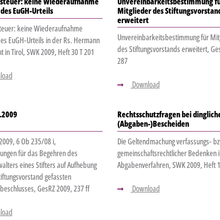
steuer: keine Wiederaufnahme
Unvereinbarkeitsbestimmung f
des EuGH-Urteils
Mitglieder des Stiftungsvorstan
erweitert
teuer: keine Wiederaufnahme
Unvereinbarkeitsbestimmung für Mit
es EuGH-Urteils in der Rs. Hermann
des Stiftungsvorstands erweitert, Ge
t in Tirol, SWK 2009, Heft 30 T 201
287
load
Download
.2009
Rechtsschutzfragen bei dinglich
(Abgaben-)Bescheiden
009, 6 Ob 235/08 i,
Die Geltendmachung verfassungs- b
ungen für das Begehren des
gemeinschaftsrechtlicher Bedenken 
lters eines Stifters auf Aufhebung
Abgabenverfahren, SWK 2009, Heft 1
iftungsvorstand gefassten
beschlusses, GesRZ 2009, 237 ff
Download
load