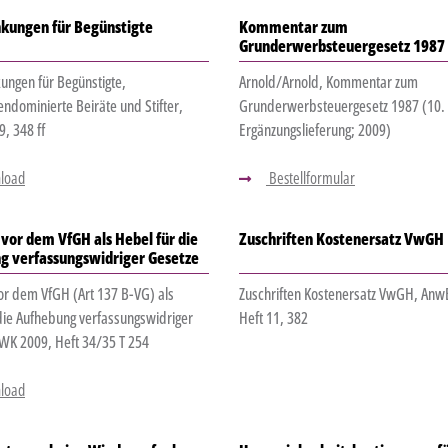
nkungen für Begünstigte
Kommentar zum
Grunderwerbsteuergesetz 1987
ungen für Begünstigte,
Arnold/Arnold, Kommentar zum
endominierte Beiräte und Stifter,
Grunderwerbsteuergesetz 1987 (10.
, 348 ff
Ergänzungslieferung; 2009)
load
Bestellformular
vor dem VfGH als Hebel für die
Zuschriften Kostenersatz VwGH
g verfassungswidriger Gesetze
or dem VfGH (Art 137 B-VG) als
Zuschriften Kostenersatz VwGH, Anw
die Aufhebung verfassungswidriger
Heft 11, 382
WK 2009, Heft 34/35 T 254
load