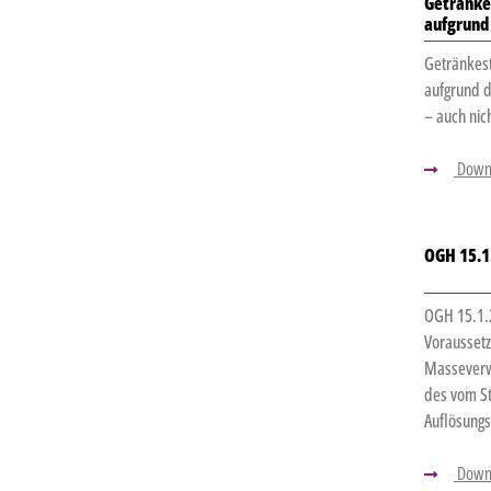
Getränke
aufgrund 
Getränkes
aufgrund d
– auch nich
Down
OGH 15.1
OGH 15.1.2
Voraussetz
Masseverwa
des vom St
Auflösungs
Down