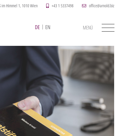
im Himmel 1, 1010 Wien
+43 1 5337498
office@arnold.biz
DE
EN
MENÜ