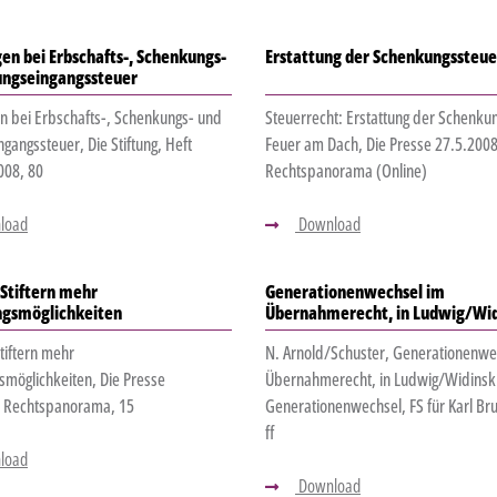
en bei Erbschafts-, Schenkungs-
Erstattung der Schenkungssteue
tungseingangssteuer
 bei Erbschafts-, Schenkungs- und
Steuerrecht: Erstattung der Schenku
ngangssteuer, Die Stiftung, Heft
Feuer am Dach, Die Presse 27.5.2008
08, 80
Rechtspanorama (Online)
load
Download
Stiftern mehr
Generationenwechsel im
ngsmöglichkeiten
Übernahmerecht, in Ludwig/Wid
tiftern mehr
N. Arnold/Schuster, Generationenwe
smöglichkeiten, Die Presse
Übernahmerecht, in Ludwig/Widinski
, Rechtspanorama, 15
Generationenwechsel, FS für Karl Br
ff
load
Download