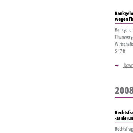
Bankgehe
wegen Fi
Bankgeheim
Finanzverg
Wirtschafts
S 17 ff
Down
200
Rechtsfr
-sanieru
Rechtsfrag