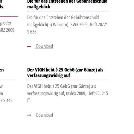
ür
Die für das Entstehen der Gebührenschuld
ds
maßgeblich
Die für das Entstehen der Gebührenschuld
glieder
maßgeblich(n) Weise(n), SWK 2009, Heft 20/21
sRZ 2009,
S 636
Download
en
Der VfGH hebt § 25 GebG (zur Gänze) als
verfassungswidrig auf
zw
Der VfGH hebt § 25 GebG (zur Gänze) als
im
verfassungswidrig auf, taxlex 2009, Heft 05, 215
2 S 446
ff
Download