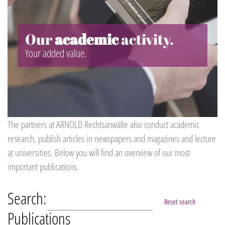
Our
academic
activity.
Your added value.
T
he partners at ARNOLD Rechtsanwälte also conduct academic
research, publish articles in newspapers and magazines and lecture
at universities. Below you will find an overview of our most
important publications.
Search:
Reset search
Publications