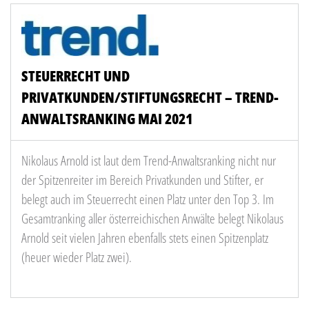
STEUERRECHT UND
PRIVATKUNDEN/STIFTUNGSRECHT – TREND-
ANWALTSRANKING MAI 2021
Nikolaus Arnold ist laut dem Trend-Anwaltsranking nicht nur
der Spitzenreiter im Bereich Privatkunden und Stifter, er
belegt auch im Steuerrecht einen Platz unter den Top 3. Im
Gesamtranking aller österreichischen Anwälte belegt Nikolaus
Arnold seit vielen Jahren ebenfalls stets einen Spitzenplatz
(heuer wieder Platz zwei).